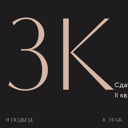
3К
Сда
II к
11 ПОДЪЕЗД
8 ЭТАЖ