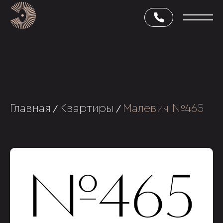
Главная
Квартиры
Малевич №465
/
/
№465