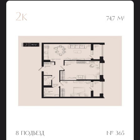
2к
74,7 М²
8 ПОДЪЕЗД
№ 365