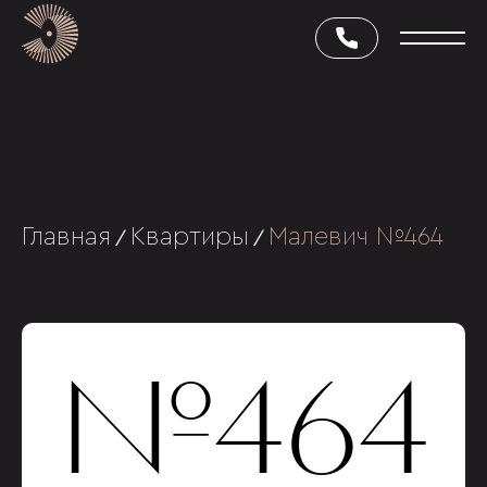
Главная
Квартиры
Малевич №464
/
/
№464