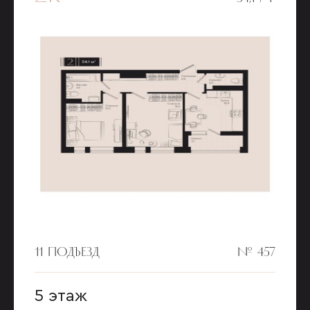
11 ПОДЪЕЗД
№ 457
5 этаж