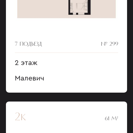
7 ПОДЪЕЗД
№ 299
2 этаж
Малевич
2к
61 М²