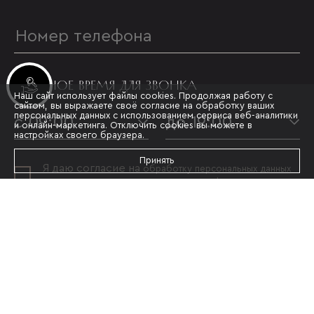
УДОБНОЕ ВРЕМЯ ДЛЯ ЗВОНКА
Инвестиционные лоты
Наш сайт использует файлы cookies. Продолжая работу с
сайтом, вы выражаете своё согласие на обработку ваших
персональных данных с использованием сервиса веб-аналитики
с 09:00
до 19:00
и онлайн-маркетинга. Отключить cookies вы можете в
настройках своего браузера.
Принять
Я даю согласие на
обработку персональных данных
и принимаю условия
политики конфиденциальности
ОТПРАВИТЬ