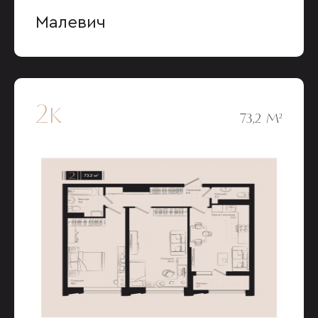
Малевич
2к
73,2 М²