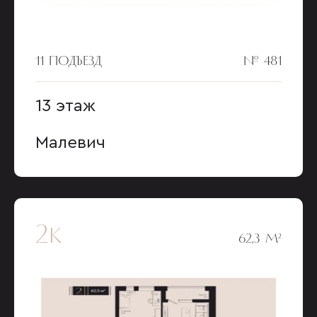
11 ПОДЪЕЗД
№ 481
13 этаж
Малевич
2к
62,3 М²