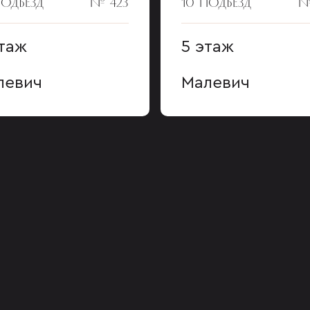
ПОДЪЕЗД
№ 423
10 ПОДЪЕЗД
№
этаж
5 этаж
левич
Малевич