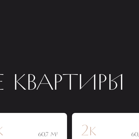
 КВАРТИРЫ
к
2к
60,7 М²
60