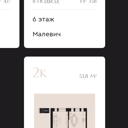
 427
8 ПОДЪЕЗД
№ 358
6 этаж
Малевич
2к
53,8 М²