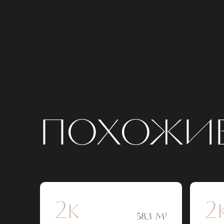
ПОХОЖИЕ
2к
2
58,3 М²