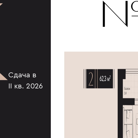
К
№
Сдача в
II кв. 2026