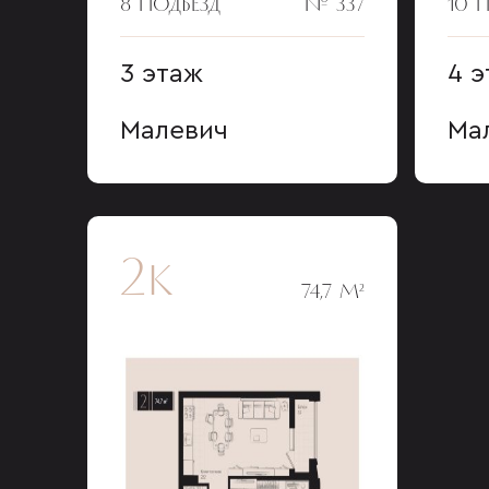
8 ПОДЪЕЗД
№ 337
10 
3 этаж
4 
Малевич
Ма
2к
74,7 М²