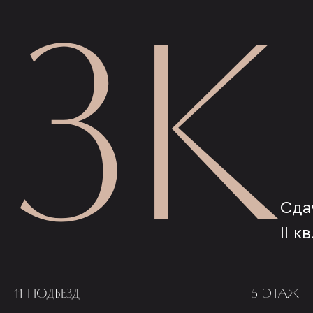
3К
Сда
II к
11 ПОДЪЕЗД
5 ЭТАЖ