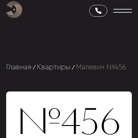
Главная
Квартиры
Малевич №456
/
/
№456