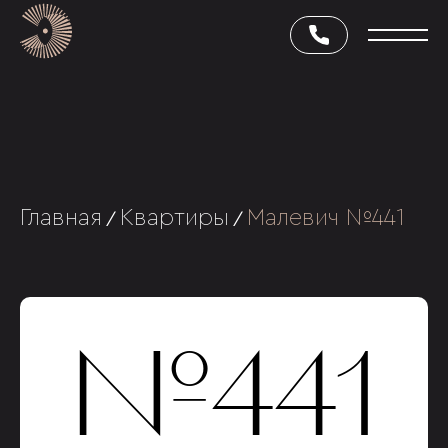
Главная
Квартиры
Малевич №441
/
/
№441