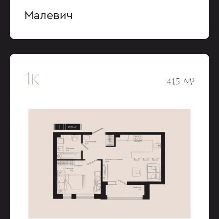
Малевич
1к
41,5 М²