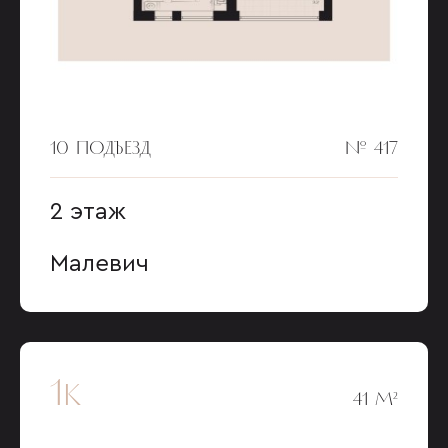
10 ПОДЪЕЗД
№ 417
2 этаж
Малевич
1к
41 М²