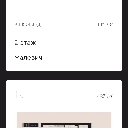
8 ПОДЪЕЗД
№ 334
2 этаж
Малевич
1к
49,7 М²