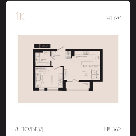
1к
41 М²
8 ПОДЪЕЗД
№ 362