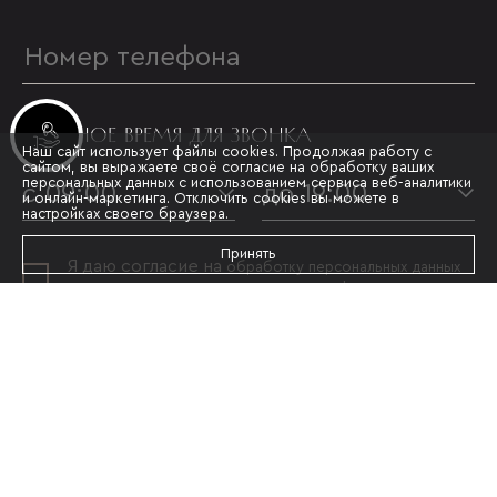
УДОБНОЕ ВРЕМЯ ДЛЯ ЗВОНКА
Инвестиционные лоты
Наш сайт использует файлы cookies. Продолжая работу с
сайтом, вы выражаете своё согласие на обработку ваших
персональных данных с использованием сервиса веб-аналитики
с 09:00
до 19:00
и онлайн-маркетинга. Отключить cookies вы можете в
настройках своего браузера.
Принять
Я даю согласие на
обработку персональных данных
и принимаю условия
политики конфиденциальности
ОТПРАВИТЬ