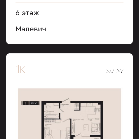
6 этаж
Малевич
1к
37,7 М²