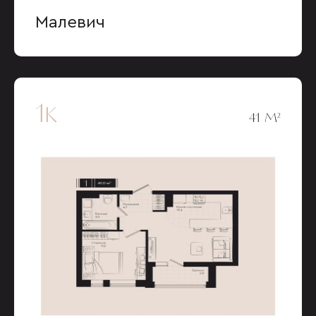
Малевич
1к
41 М²