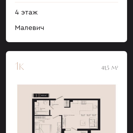
4 этаж
Малевич
1к
41,5 М²