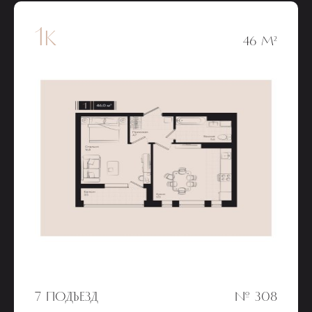
1к
46 М²
7 ПОДЪЕЗД
№ 308