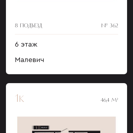
8 ПОДЪЕЗД
№ 362
6 этаж
Малевич
1к
46,4 М²