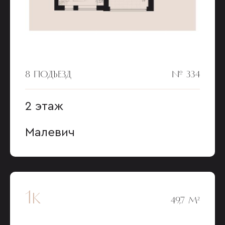
8 ПОДЪЕЗД
№ 334
2 этаж
Малевич
1к
49,7 М²