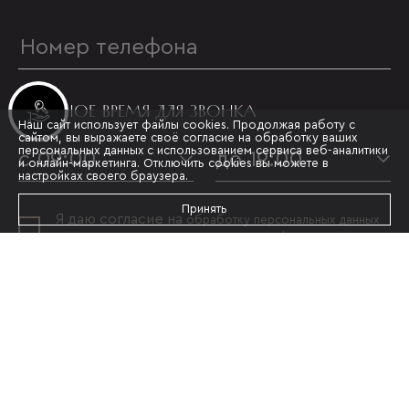
УДОБНОЕ ВРЕМЯ ДЛЯ ЗВОНКА
Инвестиционные лоты
Наш сайт использует файлы cookies. Продолжая работу с
сайтом, вы выражаете своё согласие на обработку ваших
персональных данных с использованием сервиса веб-аналитики
с 09:00
до 19:00
и онлайн-маркетинга. Отключить cookies вы можете в
настройках своего браузера.
Принять
Я даю согласие на
обработку персональных данных
и принимаю условия
политики конфиденциальности
ОТПРАВИТЬ