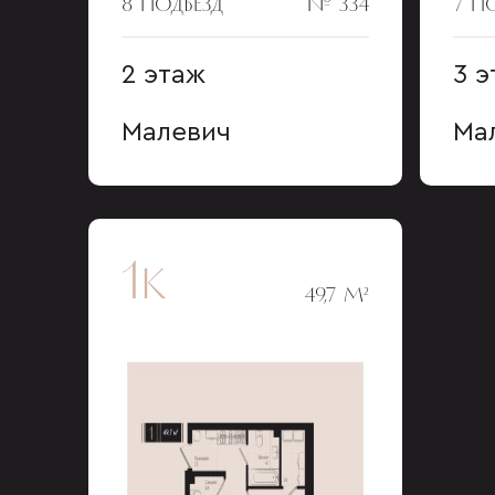
8 ПОДЪЕЗД
№ 334
7 П
2 этаж
3 э
Малевич
Ма
1к
49,7 М²