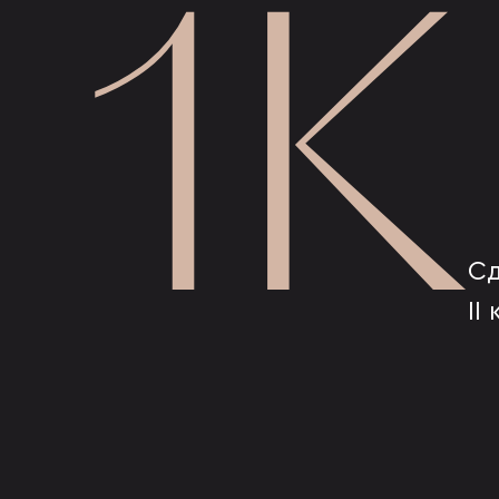
1К
Сд
II