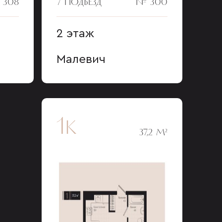
 308
7 ПОДЪЕЗД
№ 300
2 этаж
Малевич
1к
37,2 М²