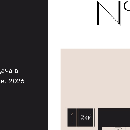
№
ача в
 кв. 2026