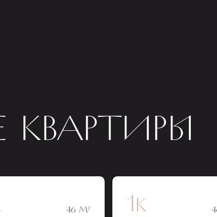
 КВАРТИРЫ
к
1к
46 М²
4