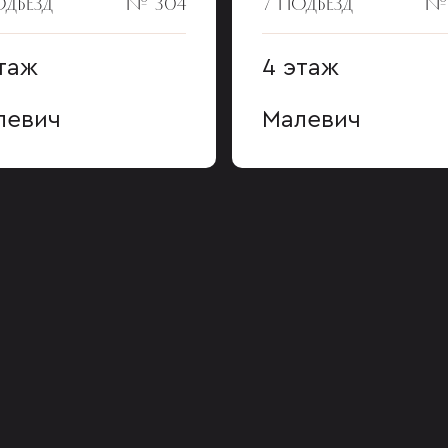
ОДЪЕЗД
№ 304
7 ПОДЪЕЗД
№
таж
4 этаж
левич
Малевич