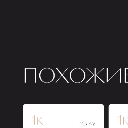
ПОХОЖИЕ
1к
1
41,5 М²