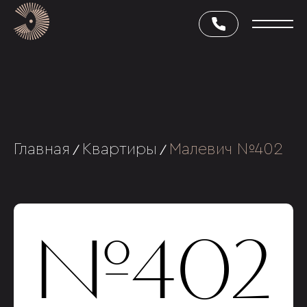
Главная
Квартиры
Малевич №402
/
/
№402