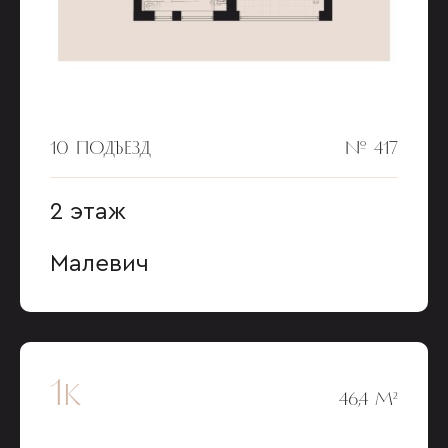
10 ПОДЪЕЗД
№ 417
2 этаж
Малевич
1к
46,4 М²