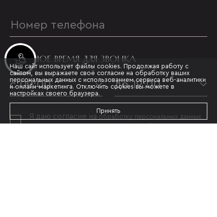
УДОБНОЕ ВРЕМЯ ДЛЯ ЗВОНКА
Инвестиционные лоты
Наш сайт использует файлы cookies. Продолжая работу с
сайтом, вы выражаете своё согласие на обработку ваших
персональных данных с использованием сервиса веб-аналитики
с 09:00
до 19:00
и онлайн-маркетинга. Отключить cookies вы можете в
настройках своего браузера.
Принять
Я даю согласие на
обработку персональных данных
и принимаю условия
политики конфиденциальности
ОТПРАВИТЬ