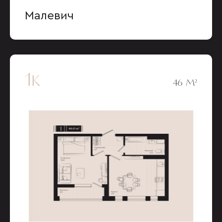
Малевич
1к
46 М²