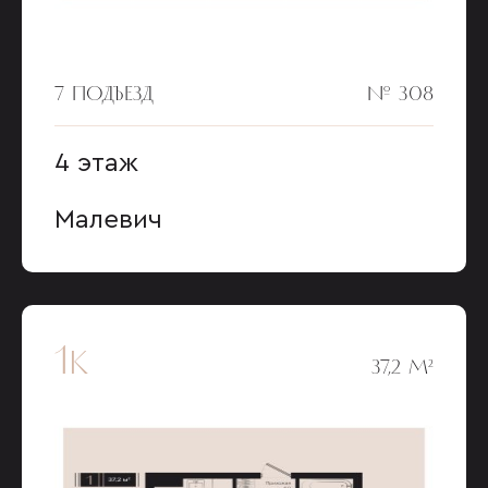
7 ПОДЪЕЗД
№ 308
4 этаж
Малевич
1к
37,2 М²