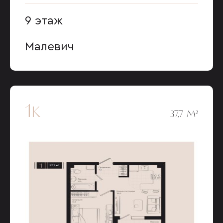
9 этаж
Малевич
1к
37,7 М²