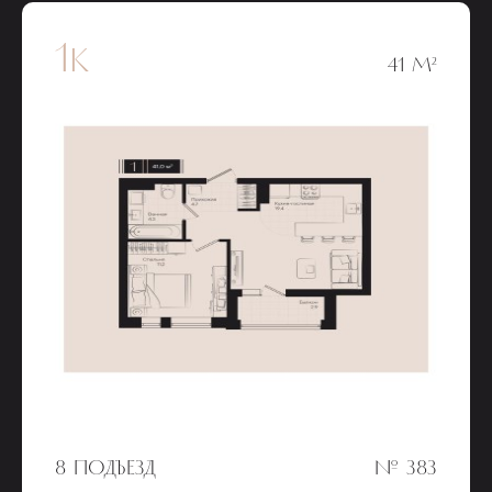
1к
41 М²
8 ПОДЪЕЗД
№ 383