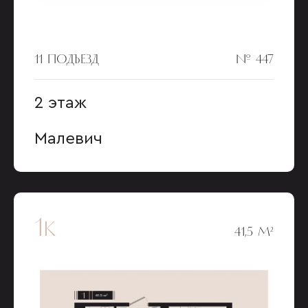
11 ПОДЪЕЗД
№ 447
2 этаж
Малевич
1к
41,5 М²