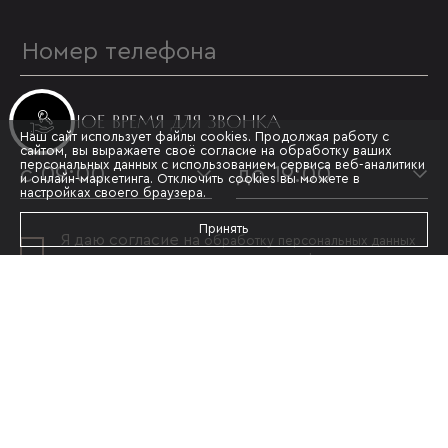
УДОБНОЕ ВРЕМЯ ДЛЯ ЗВОНКА
Инвестиционные лоты
Наш сайт использует файлы cookies. Продолжая работу с
сайтом, вы выражаете своё согласие на обработку ваших
персональных данных с использованием сервиса веб-аналитики
с 09:00
до 19:00
и онлайн-маркетинга. Отключить cookies вы можете в
настройках своего браузера.
Принять
Я даю согласие на
обработку персональных данных
и принимаю условия
политики конфиденциальности
ОТПРАВИТЬ