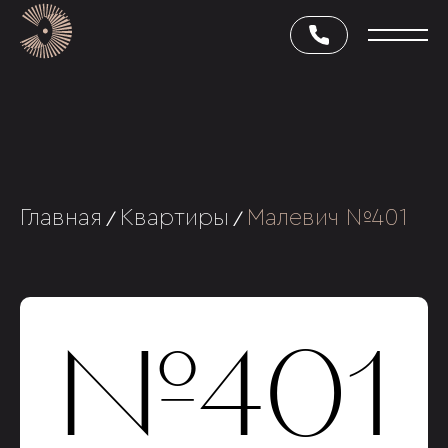
Главная
Квартиры
Малевич №401
/
/
№401