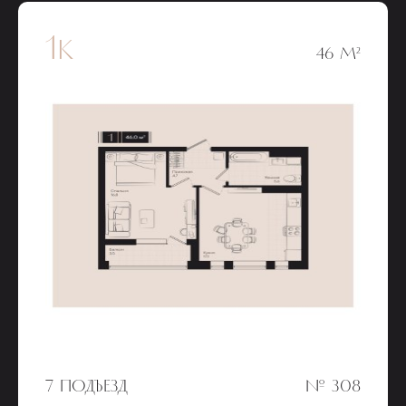
1к
46 М²
7 ПОДЪЕЗД
№ 308