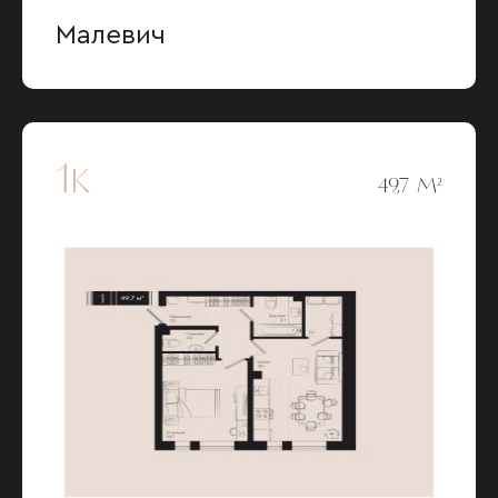
Малевич
1к
49,7 М²