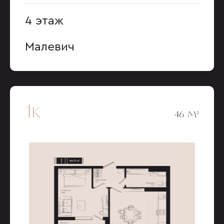
4 этаж
Малевич
1к
46 М²