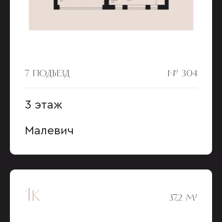
7 ПОДЪЕЗД
№ 304
3 этаж
Малевич
1к
37,2 М²