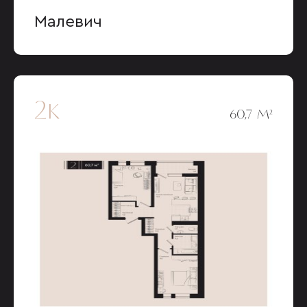
Малевич
2к
60,7 М²