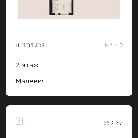
11 ПОДЪЕЗД
№ 449
2 этаж
Малевич
2к
58,3 М²