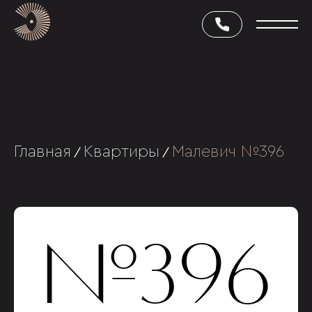
Главная
Квартиры
Малевич №396
/
/
№396