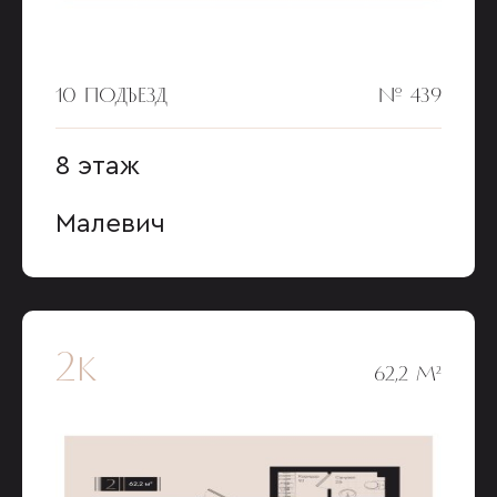
10 ПОДЪЕЗД
№ 439
8 этаж
Малевич
2к
62,2 М²