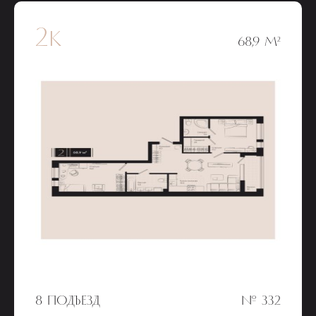
2к
68,9 М²
8 ПОДЪЕЗД
№ 332