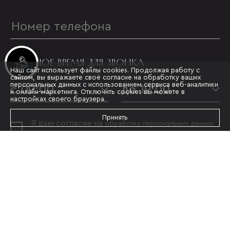
УДОБНОЕ ВРЕМЯ ДЛЯ ЗВОНКА
Инвестиционные лоты
Наш сайт использует файлы cookies. Продолжая работу с
сайтом, вы выражаете своё согласие на обработку ваших
персональных данных с использованием сервиса веб-аналитики
с 09:00
до 19:00
и онлайн-маркетинга. Отключить cookies вы можете в
настройках своего браузера.
Принять
Я даю согласие на
обработку персональных данных
и принимаю условия
политики конфиденциальности
ОТПРАВИТЬ