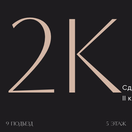
2К
Сд
II 
9 ПОДЪЕЗД
5 ЭТАЖ