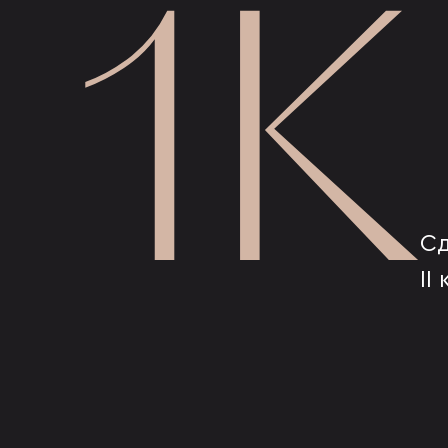
1К
Сд
II