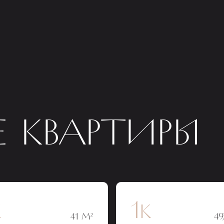
 КВАРТИРЫ
к
1к
41 М²
49