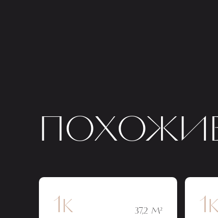
ПОХОЖИЕ
1к
1
37,2 М²