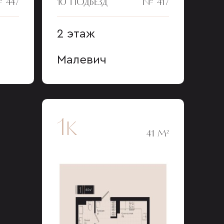
 447
10 ПОДЪЕЗД
№ 417
2 этаж
Малевич
1к
41 М²