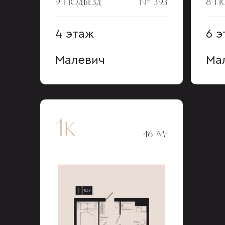
9 ПОДЪЕЗД
№ 393
8 П
4 этаж
6 э
Малевич
Ма
1к
46 М²