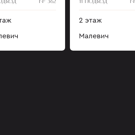
ОДЪЕЗД
№ 362
11 ПОДЪЕЗД
№
таж
2 этаж
левич
Малевич