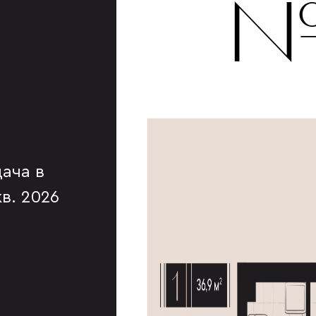
№
ача в
 кв. 2026