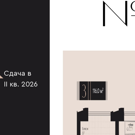
К
№
Сдача в
II кв. 2026