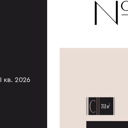
№
I кв. 2026