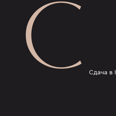
С
Сдача в I