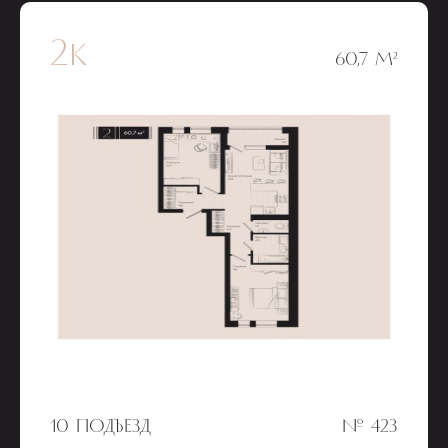
2к
60,7 М²
10 ПОДЪЕЗД
№ 423