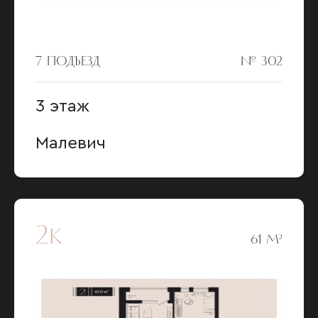
7 ПОДЪЕЗД
№ 302
3 этаж
Малевич
2к
61 М²