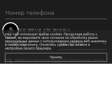
УДОБНОЕ ВРЕМЯ ДЛЯ ЗВОНКА
Инвестиционные лоты
Наш сайт использует файлы cookies. Продолжая работу с
сайтом, вы выражаете своё согласие на обработку ваших
персональных данных с использованием сервиса веб-аналитики
с 09:00
до 19:00
и онлайн-маркетинга. Отключить cookies вы можете в
настройках своего браузера.
Принять
Я даю согласие на
обработку персональных данных
и принимаю условия
политики конфиденциальности
ОТПРАВИТЬ