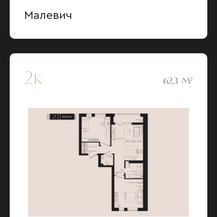
Малевич
2к
62,3 М²