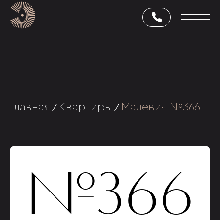
Главная
Квартиры
Малевич №366
/
/
№366