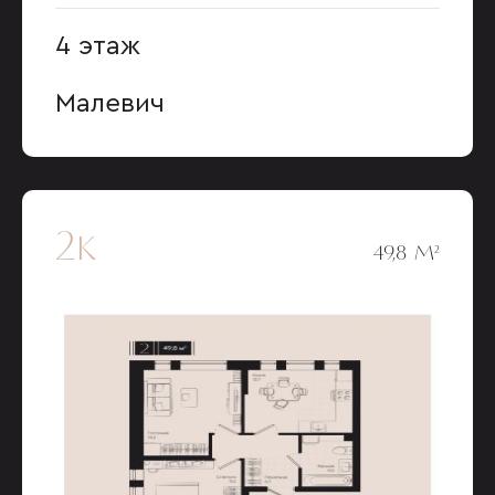
4 этаж
Малевич
2к
49,8 М²