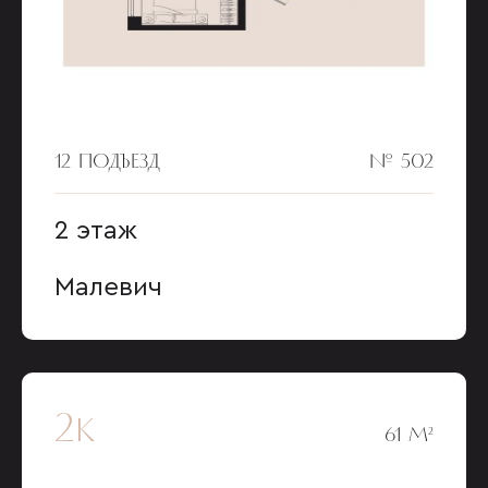
12 ПОДЪЕЗД
№ 502
2 этаж
Малевич
2к
61 М²