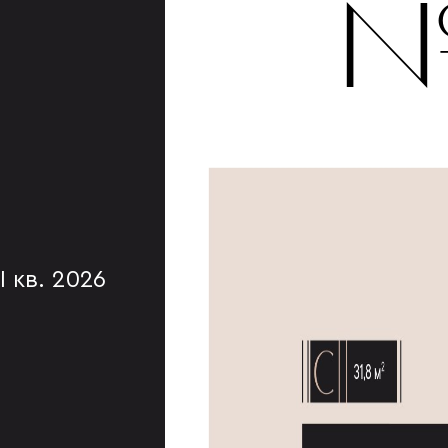
№
I кв. 2026