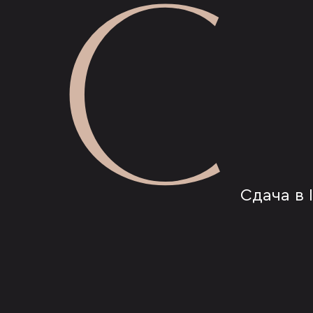
С
Сдача в I