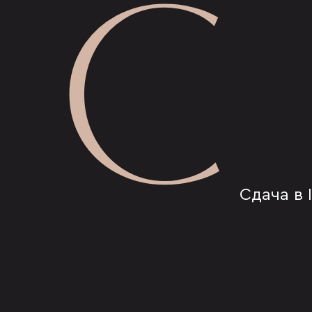
С
Сдача в I