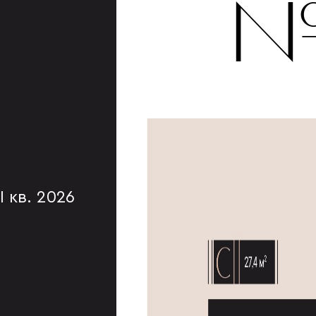
№
I кв. 2026