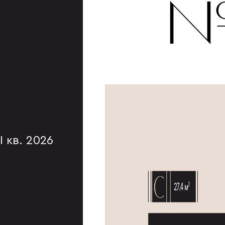
№
I кв. 2026