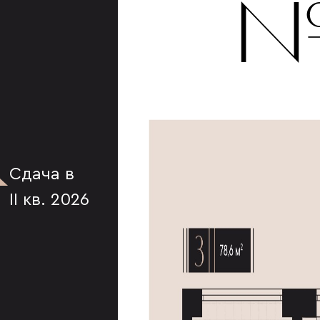
К
№
Сдача в
II кв. 2026