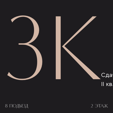
3К
Сда
II к
8 ПОДЪЕЗД
2 ЭТАЖ