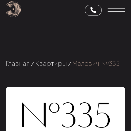
Главная
Квартиры
Малевич №335
/
/
№335