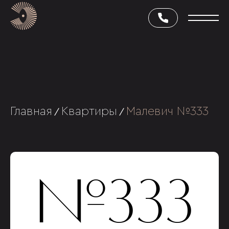
Главная
Квартиры
Малевич №333
/
/
№333