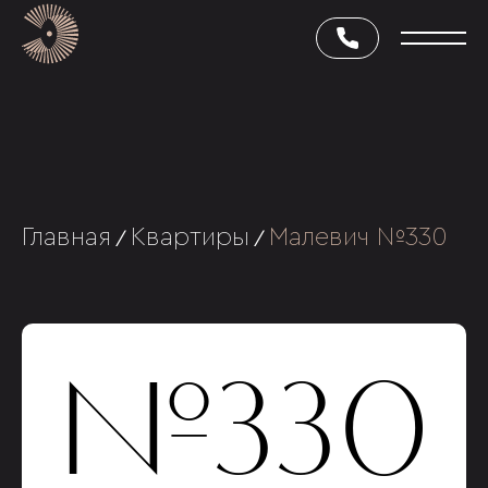
Главная
Квартиры
Малевич №330
/
/
№330