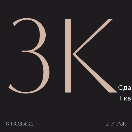
3К
Сда
II к
8 ПОДЪЕЗД
2 ЭТАЖ