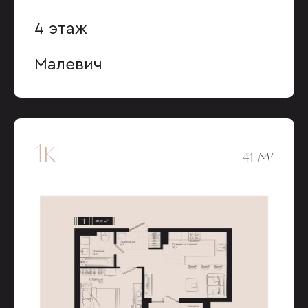
4 этаж
Малевич
1к
41 М²