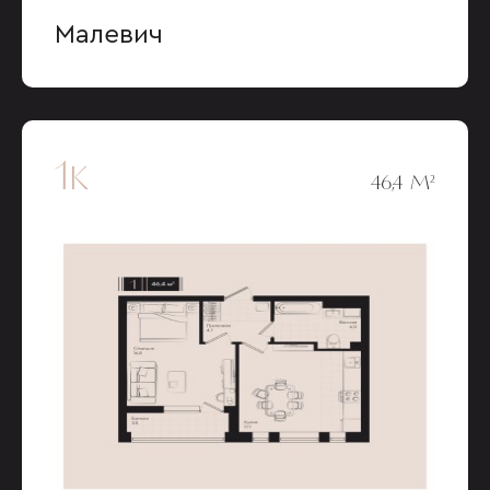
Малевич
1к
46,4 М²