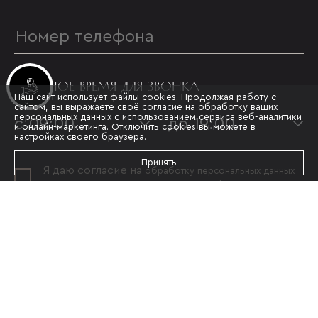
УДОБНОЕ ВРЕМЯ ДЛЯ ЗВОНКА
Инвестиционные лоты
Наш сайт использует файлы cookies. Продолжая работу с
сайтом, вы выражаете своё согласие на обработку ваших
персональных данных с использованием сервиса веб-аналитики
с 09:00
до 19:00
и онлайн-маркетинга. Отключить cookies вы можете в
настройках своего браузера.
Принять
Я даю согласие на
обработку персональных данных
и принимаю условия
политики конфиденциальности
ОТПРАВИТЬ