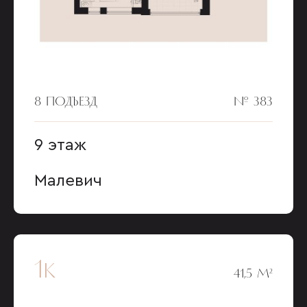
8 ПОДЪЕЗД
№ 383
9 этаж
Малевич
1к
41,5 М²