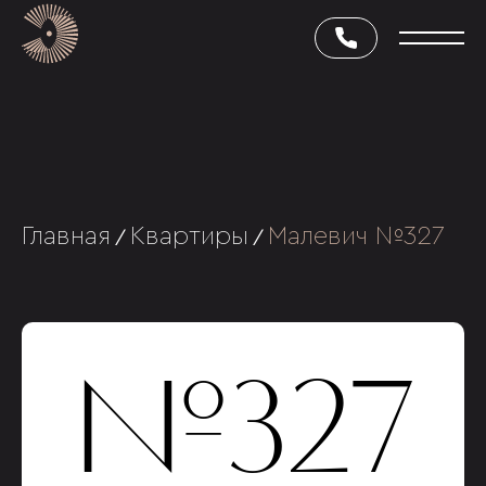
Главная
Квартиры
Малевич №327
/
/
№327