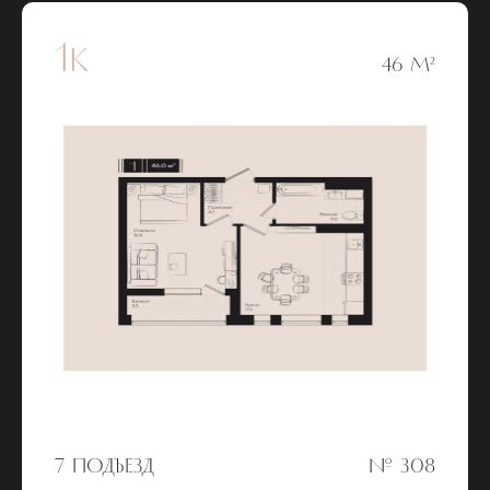
1к
46 М²
7 ПОДЪЕЗД
№ 308