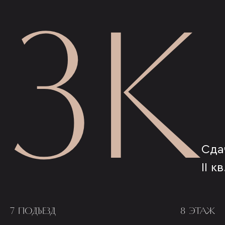
3К
Сда
II к
7 ПОДЪЕЗД
8 ЭТАЖ