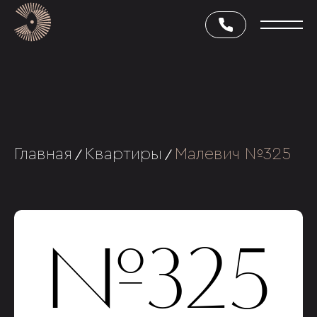
Главная
Квартиры
Малевич №325
/
/
№325