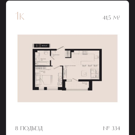
1к
41,5 М²
8 ПОДЪЕЗД
№ 334