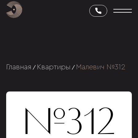
Главная
Квартиры
Малевич №312
/
/
№312