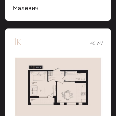
Малевич
1к
46 М²