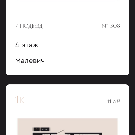
7 ПОДЪЕЗД
№ 308
4 этаж
Малевич
1к
41 М²