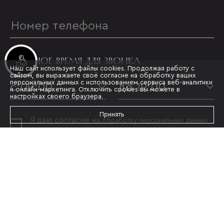
УДОБНОЕ ВРЕМЯ ДЛЯ ЗВОНКА
Инвестиционные лоты
Наш сайт использует файлы cookies. Продолжая работу с
сайтом, вы выражаете своё согласие на обработку ваших
персональных данных с использованием сервиса веб-аналитики
с 09:00
до 19:00
и онлайн-маркетинга. Отключить cookies вы можете в
настройках своего браузера.
Принять
Я даю согласие на
обработку персональных данных
и принимаю условия
политики конфиденциальности
ОТПРАВИТЬ