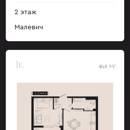
2 этаж
Малевич
1к
46,4 М²