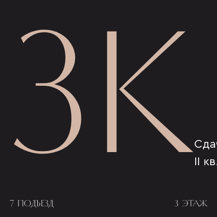
3К
Сда
II к
7 ПОДЪЕЗД
3 ЭТАЖ