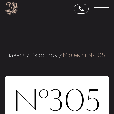
Главная
Квартиры
Малевич №305
/
/
№305