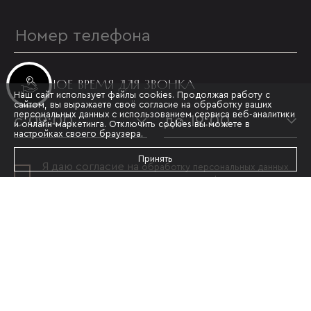
УДОБНОЕ ВРЕМЯ ДЛЯ ЗВОНКА
Инвестиционные лоты
Наш сайт использует файлы cookies. Продолжая работу с
сайтом, вы выражаете своё согласие на обработку ваших
персональных данных с использованием сервиса веб-аналитики
с 09:00
до 19:00
и онлайн-маркетинга. Отключить cookies вы можете в
настройках своего браузера.
Принять
Я даю согласие на
обработку персональных данных
и принимаю условия
политики конфиденциальности
ОТПРАВИТЬ