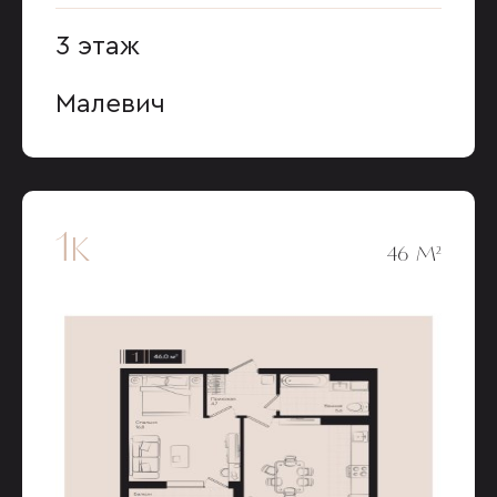
3 этаж
Малевич
1к
46 М²