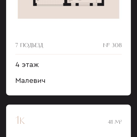
7 ПОДЪЕЗД
№ 308
4 этаж
Малевич
1к
41 М²