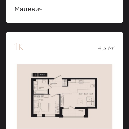
Малевич
1к
41,5 М²