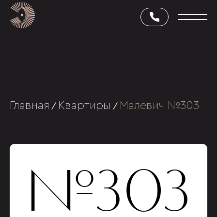
Главная
Квартиры
Малевич №303
/
/
№303