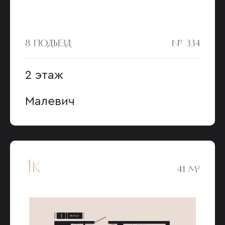
8 ПОДЪЕЗД
№ 334
2 этаж
Малевич
1к
41 М²