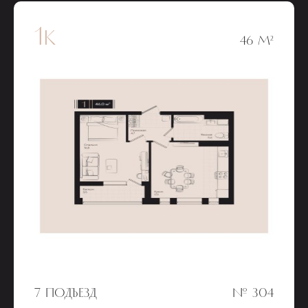
1к
46 М²
7 ПОДЪЕЗД
№ 304