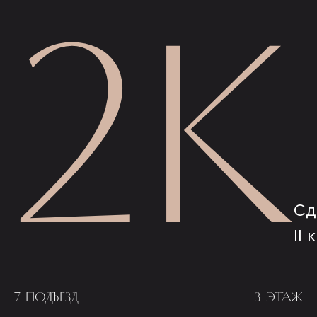
2К
Сд
II 
7 ПОДЪЕЗД
3 ЭТАЖ