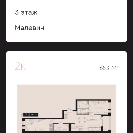
3 этаж
Малевич
2к
68,3 М²