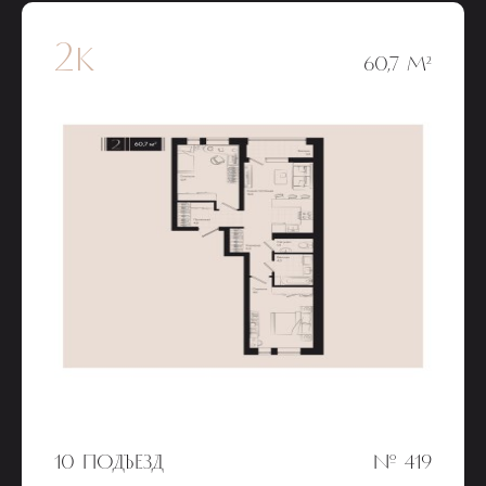
2к
60,7 М²
10 ПОДЪЕЗД
№ 419