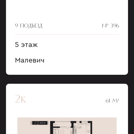
9 ПОДЪЕЗД
№ 396
5 этаж
Малевич
2к
61 М²