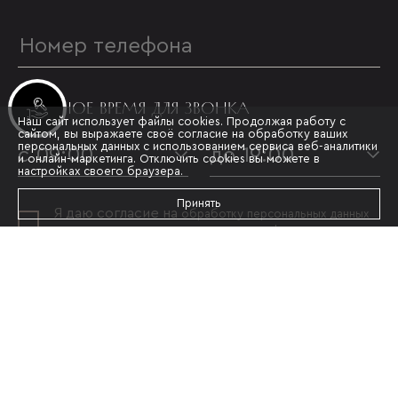
УДОБНОЕ ВРЕМЯ ДЛЯ ЗВОНКА
Инвестиционные лоты
Наш сайт использует файлы cookies. Продолжая работу с
сайтом, вы выражаете своё согласие на обработку ваших
персональных данных с использованием сервиса веб-аналитики
с 09:00
до 19:00
и онлайн-маркетинга. Отключить cookies вы можете в
настройках своего браузера.
Принять
Я даю согласие на
обработку персональных данных
и принимаю условия
политики конфиденциальности
ОТПРАВИТЬ