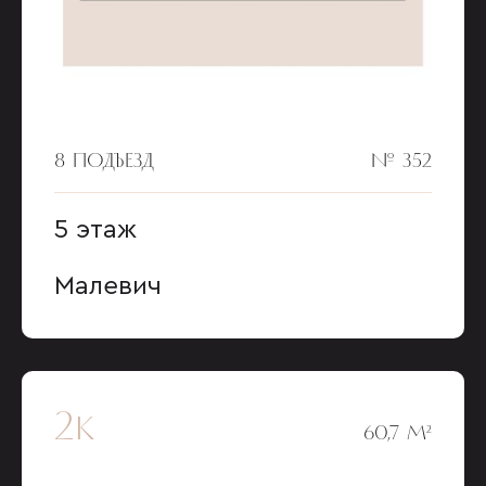
8 ПОДЪЕЗД
№ 352
5 этаж
Малевич
2к
60,7 М²