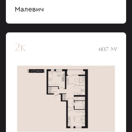
Малевич
2к
60,7 М²