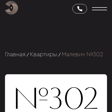
Главная
Квартиры
Малевич №302
/
/
№302