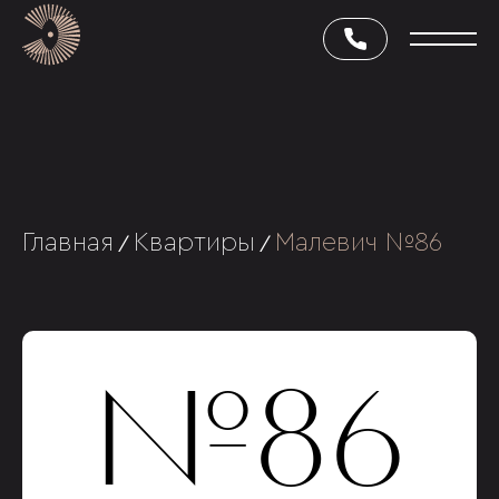
Главная
Квартиры
Малевич №86
/
/
№86