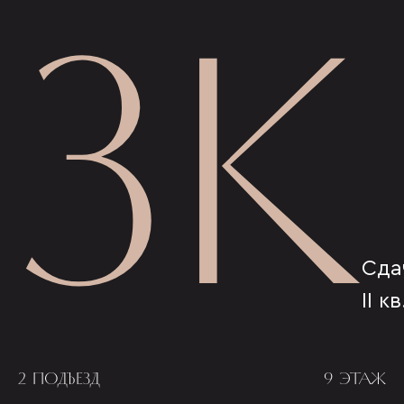
3К
Сда
II к
2 ПОДЪЕЗД
9 ЭТАЖ