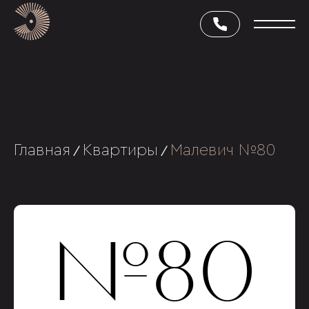
Главная
Квартиры
Малевич №80
/
/
№80