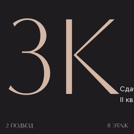
3К
Сда
II к
2 ПОДЪЕЗД
8 ЭТАЖ