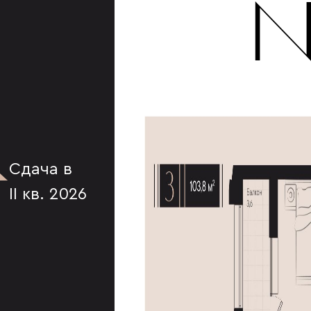
К
№
Сдача в
II кв. 2026