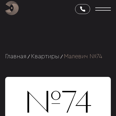
Главная
Квартиры
Малевич №74
/
/
№74