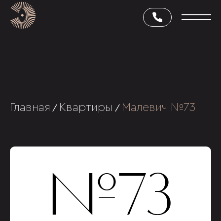
Главная
Квартиры
Малевич №73
/
/
№73