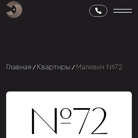
Главная
Квартиры
Малевич №72
/
/
№72