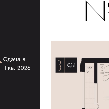
К
№
Сдача в
II кв. 2026