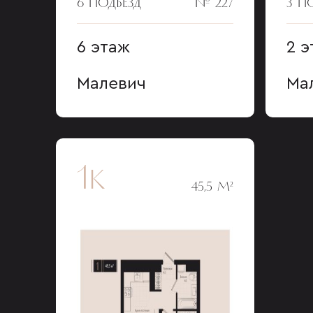
6 ПОДЪЕЗД
№ 227
3 П
6 этаж
2 э
Малевич
Ма
1к
45,5 М²