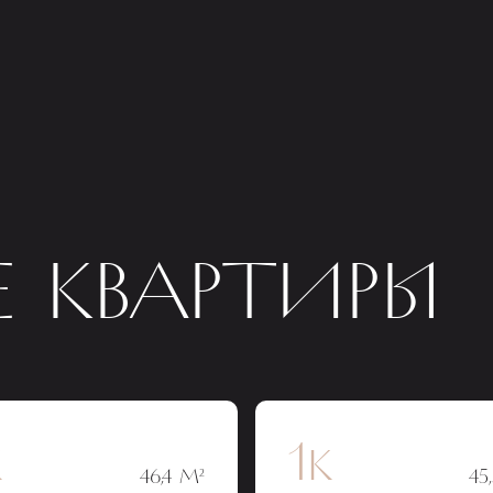
 КВАРТИРЫ
к
1к
46,4 М²
45