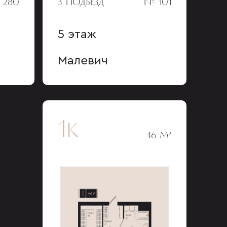
 280
3 ПОДЪЕЗД
№ 101
5 этаж
Малевич
1к
46 М²