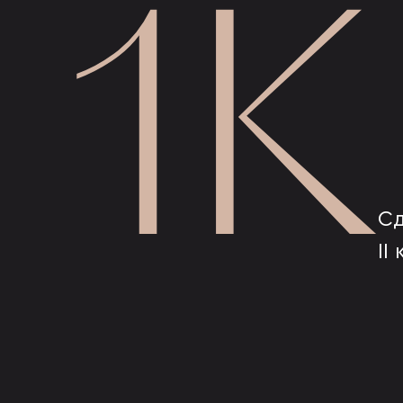
1К
Сд
II