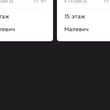
ОДЪЕЗД
№ 89
6 ПОДЪЕЗД
№
таж
15 этаж
левич
Малевич