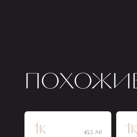
ПОХОЖИЕ
1к
1
45,5 М²