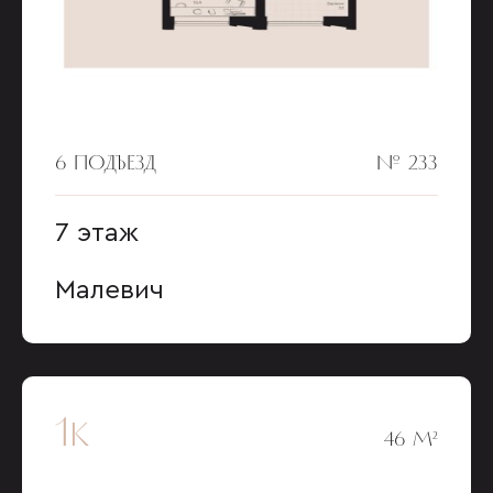
6 ПОДЪЕЗД
№ 233
7 этаж
Малевич
1к
46 М²