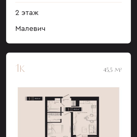
2 этаж
Малевич
1к
45,5 М²