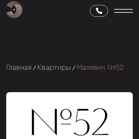
Главная
Квартиры
Малевич №52
/
/
№52