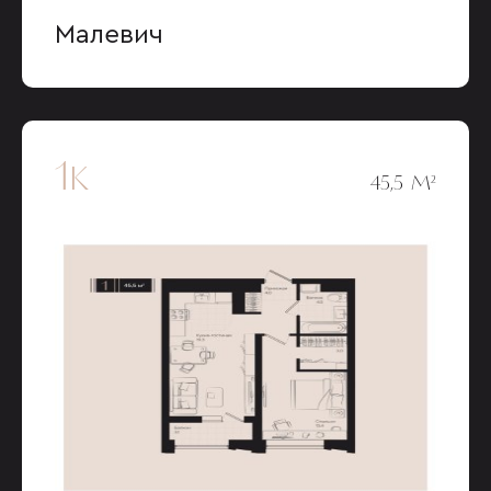
Малевич
1к
45,5 М²