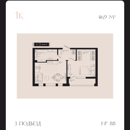
1к
46,9 М²
3 ПОДЪЕЗД
№ 88