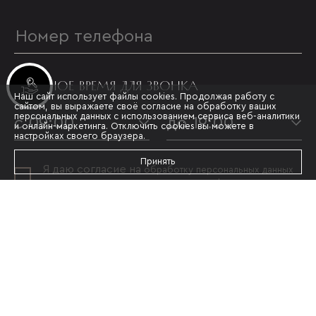
УДОБНОЕ ВРЕМЯ ДЛЯ ЗВОНКА
Инвестиционные лоты
Наш сайт использует файлы cookies. Продолжая работу с
сайтом, вы выражаете своё согласие на обработку ваших
персональных данных с использованием сервиса веб-аналитики
с 09:00
до 19:00
и онлайн-маркетинга. Отключить cookies вы можете в
настройках своего браузера.
Принять
Я даю согласие на
обработку персональных данных
и принимаю условия
политики конфиденциальности
ОТПРАВИТЬ