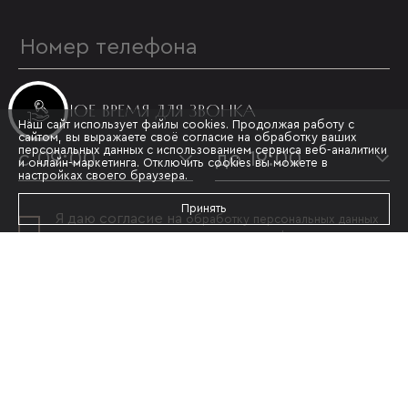
УДОБНОЕ ВРЕМЯ ДЛЯ ЗВОНКА
Инвестиционные лоты
Наш сайт использует файлы cookies. Продолжая работу с
сайтом, вы выражаете своё согласие на обработку ваших
персональных данных с использованием сервиса веб-аналитики
с 09:00
до 19:00
и онлайн-маркетинга. Отключить cookies вы можете в
настройках своего браузера.
Принять
Я даю согласие на
обработку персональных данных
и принимаю условия
политики конфиденциальности
ОТПРАВИТЬ