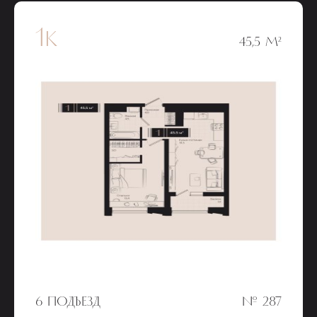
1к
45,5 М²
6 ПОДЪЕЗД
№ 287