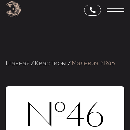
Главная
Квартиры
Малевич №46
/
/
№46