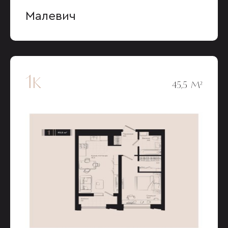
Малевич
1к
45,5 М²