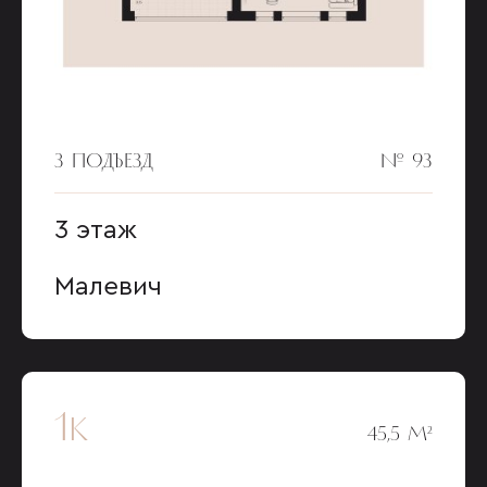
3 ПОДЪЕЗД
№ 93
3 этаж
Малевич
1к
45,5 М²