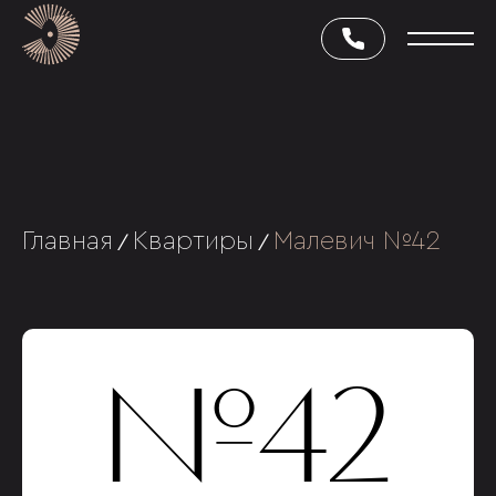
Главная
Квартиры
Малевич №42
/
/
№42