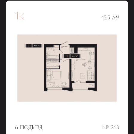
1к
45,5 М²
6 ПОДЪЕЗД
№ 263