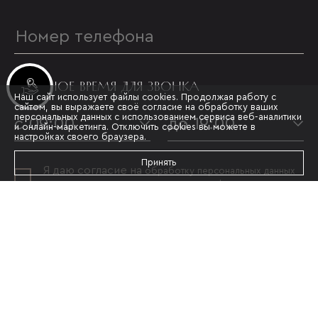
УДОБНОЕ ВРЕМЯ ДЛЯ ЗВОНКА
Инвестиционные лоты
Наш сайт использует файлы cookies. Продолжая работу с
сайтом, вы выражаете своё согласие на обработку ваших
персональных данных с использованием сервиса веб-аналитики
с 09:00
до 19:00
и онлайн-маркетинга. Отключить cookies вы можете в
настройках своего браузера.
Принять
Я даю согласие на
обработку персональных данных
и принимаю условия
политики конфиденциальности
ОТПРАВИТЬ