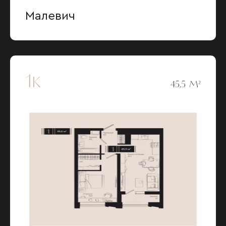
Малевич
1к
45,5 М²