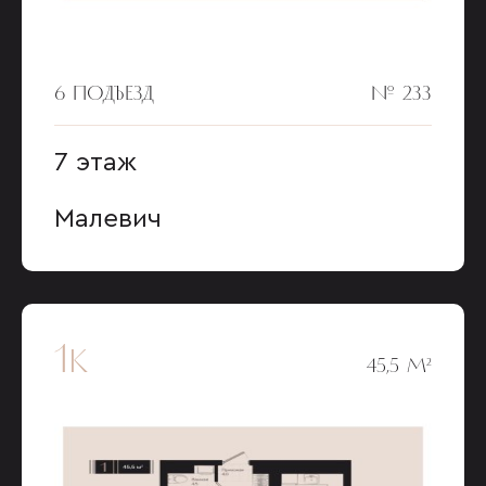
6 ПОДЪЕЗД
№ 233
7 этаж
Малевич
1к
45,5 М²