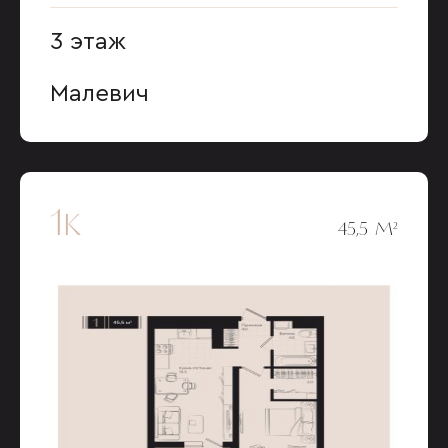
3 этаж
Малевич
1к
45,5 М²