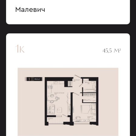
Малевич
1к
45,5 М²