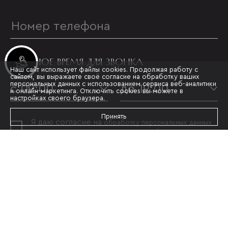
УДОБНОЕ ВРЕМЯ ДЛЯ ЗВОНКА
Инвестиционные лоты
Наш сайт использует файлы cookies. Продолжая работу с
сайтом, вы выражаете своё согласие на обработку ваших
персональных данных с использованием сервиса веб-аналитики
с 09:00
до 19:00
и онлайн-маркетинга. Отключить cookies вы можете в
настройках своего браузера.
Принять
Я даю согласие на
обработку персональных данных
и принимаю условия
политики конфиденциальности
ОТПРАВИТЬ