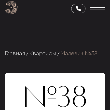
Главная
Квартиры
Малевич №38
/
/
№38