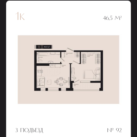
1к
46,5 М²
3 ПОДЪЕЗД
№ 92