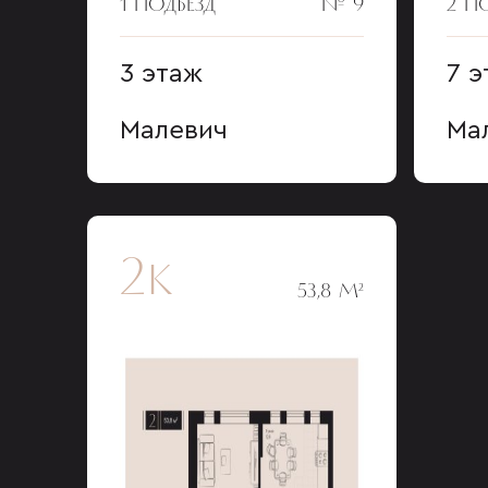
1 ПОДЪЕЗД
№ 9
2 П
3 этаж
7 э
Малевич
Ма
2к
53,8 М²