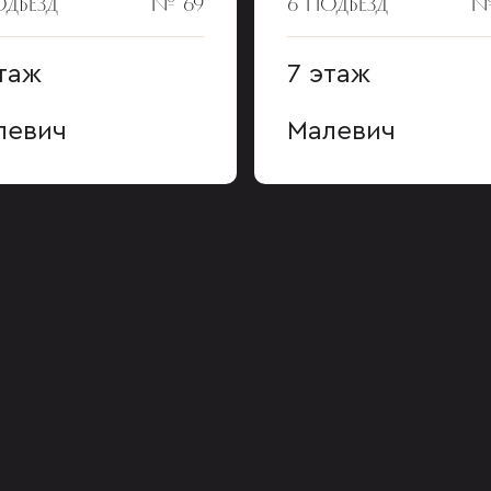
ОДЪЕЗД
№ 69
6 ПОДЪЕЗД
№
таж
7 этаж
левич
Малевич