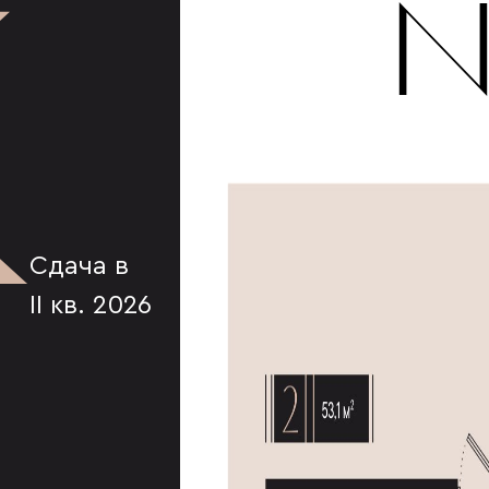
К
№
Сдача в
II кв. 2026