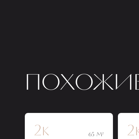
ПОХОЖИЕ
2к
2
65 М²