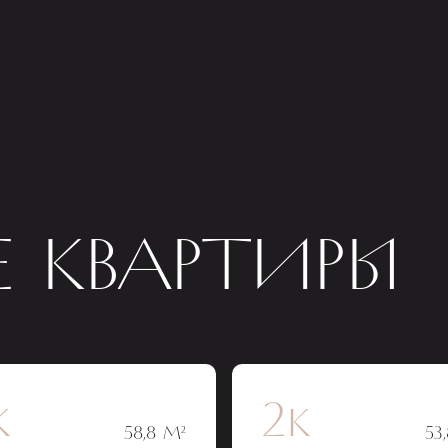
 КВАРТИРЫ
к
2к
58,8 М²
53