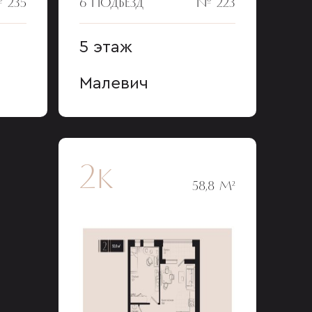
 235
6 ПОДЪЕЗД
№ 223
5 этаж
Малевич
2к
58,8 М²