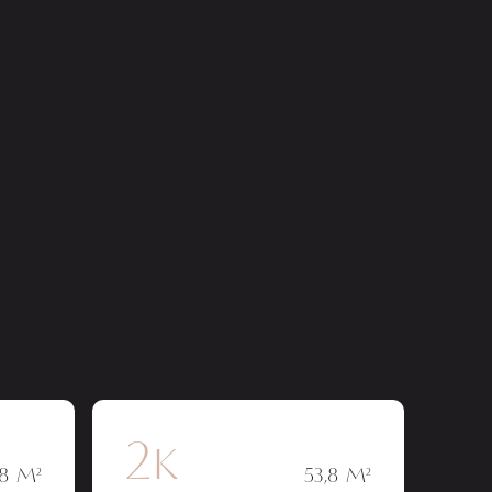
2к
,8 М²
53,8 М²