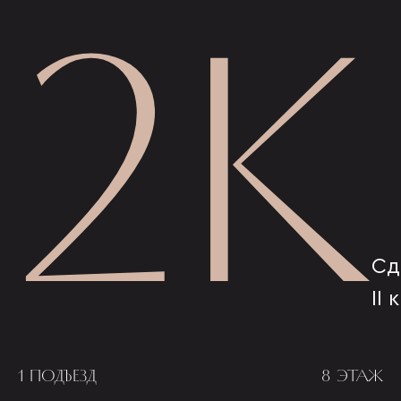
2К
Сд
II 
1 ПОДЪЕЗД
8 ЭТАЖ