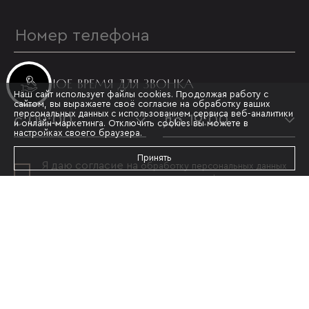
УДОБНОЕ ВРЕМЯ ДЛЯ ЗВОНКА
Инвестиционные лоты
Наш сайт использует файлы cookies. Продолжая работу с
сайтом, вы выражаете своё согласие на обработку ваших
персональных данных с использованием сервиса веб-аналитики
с 09:00
до 19:00
и онлайн-маркетинга. Отключить cookies вы можете в
настройках своего браузера.
Принять
Я даю согласие на
обработку персональных данных
и принимаю условия
политики конфиденциальности
ОТПРАВИТЬ