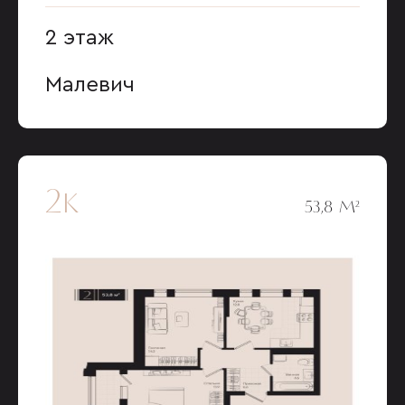
2 этаж
Малевич
2к
53,8 М²