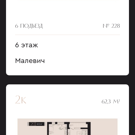
6 ПОДЪЕЗД
№ 228
6 этаж
Малевич
2к
62,3 М²