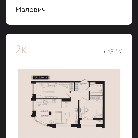
Малевич
2к
64,9 М²