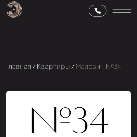
Главная
Квартиры
Малевич №34
/
/
№34