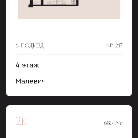
6 ПОДЪЕЗД
№ 217
4 этаж
Малевич
2к
68,9 М²