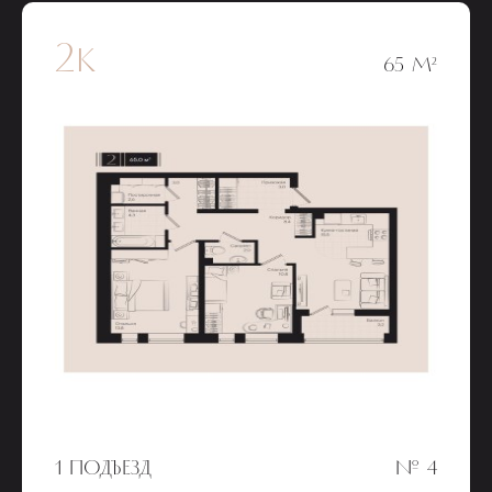
2к
65 М²
1 ПОДЪЕЗД
№ 4