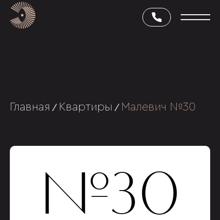
Главная
Квартиры
Малевич №30
/
/
№30