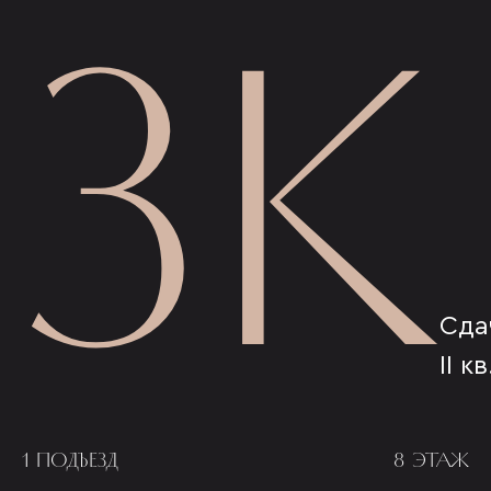
3К
Сда
II к
1 ПОДЪЕЗД
8 ЭТАЖ