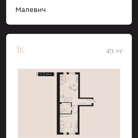
Малевич
1к
47,1 М²