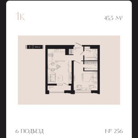
1к
45,5 М²
6 ПОДЪЕЗД
№ 256