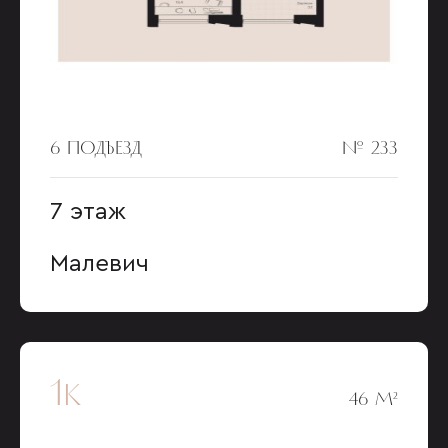
6 ПОДЪЕЗД
№ 233
7 этаж
Малевич
1к
46 М²