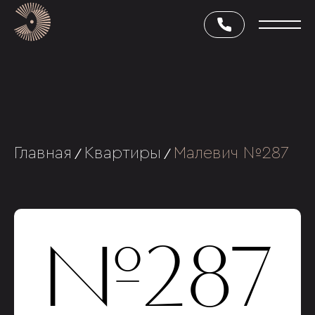
Главная
Квартиры
Малевич №287
/
/
№287