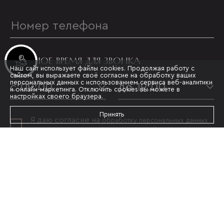
УДОБНОЕ ВРЕМЯ ДЛЯ ЗВОНКА
Инвестиционные лоты
Наш сайт использует файлы cookies. Продолжая работу с
сайтом, вы выражаете своё согласие на обработку ваших
персональных данных с использованием сервиса веб-аналитики
с 09:00
до 19:00
и онлайн-маркетинга. Отключить cookies вы можете в
настройках своего браузера.
Принять
Я даю согласие на
обработку персональных данных
и принимаю условия
политики конфиденциальности
ОТПРАВИТЬ