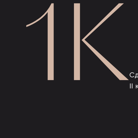
1К
Сд
II