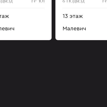
ОДЪЕЗД
№ 101
6 ПОДЪЕЗД
№
таж
13 этаж
левич
Малевич