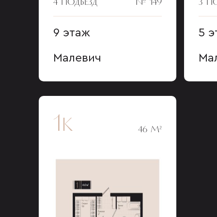
4 ПОДЪЕЗД
№ 149
3 П
9 этаж
5 э
Малевич
Ма
1к
46 М²