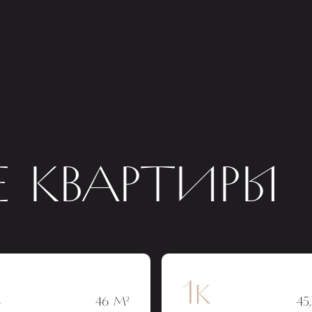
 КВАРТИРЫ
к
1к
46 М²
45