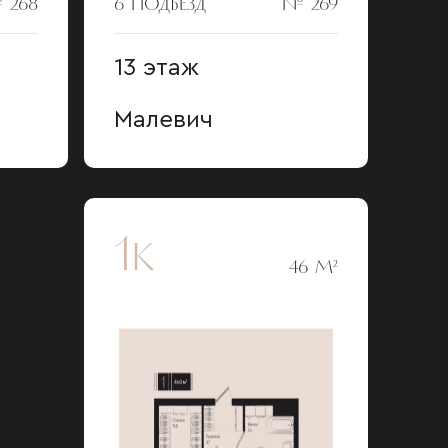
 268
6 ПОДЪЕЗД
№ 269
13 этаж
Малевич
1к
46 М²