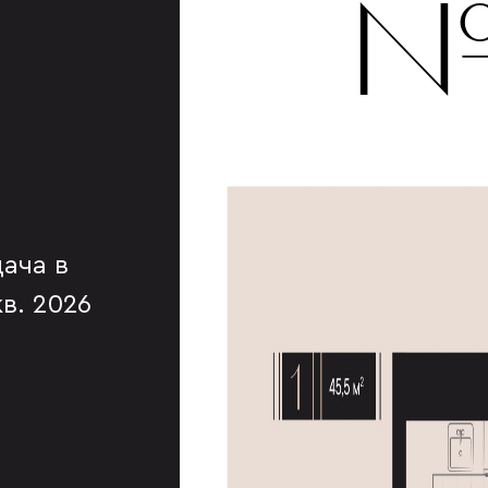
№
ача в
 кв. 2026