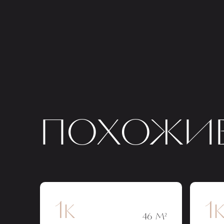
ПОХОЖИЕ
1к
1
46 М²