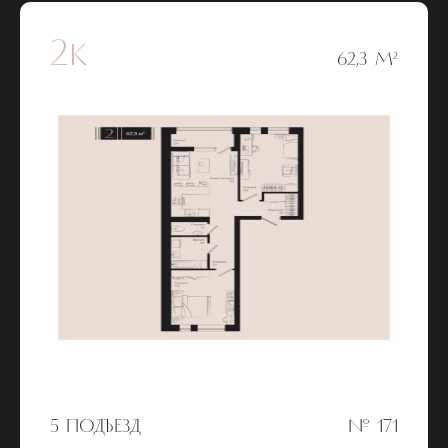
2к
62,3 М²
5 ПОДЪЕЗД
№ 171