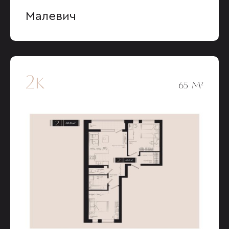
Малевич
2к
65 М²