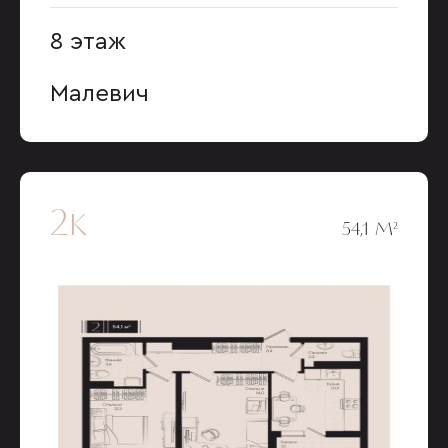
8 этаж
Малевич
2к
54,1 М²