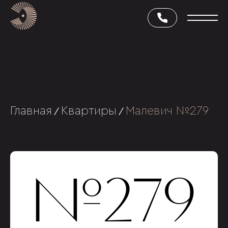
Главная
Квартиры
Малевич №279
/
/
№279