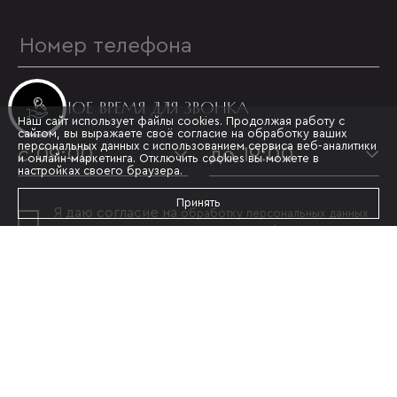
УДОБНОЕ ВРЕМЯ ДЛЯ ЗВОНКА
Инвестиционные лоты
Наш сайт использует файлы cookies. Продолжая работу с
сайтом, вы выражаете своё согласие на обработку ваших
персональных данных с использованием сервиса веб-аналитики
с 09:00
до 19:00
и онлайн-маркетинга. Отключить cookies вы можете в
настройках своего браузера.
Принять
Я даю согласие на
обработку персональных данных
и принимаю условия
политики конфиденциальности
ОТПРАВИТЬ