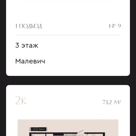
1 ПОДЪЕЗД
№ 9
3 этаж
Малевич
2к
73,2 М²