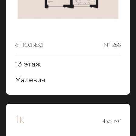
6 ПОДЪЕЗД
№ 268
13 этаж
Малевич
1к
45,5 М²