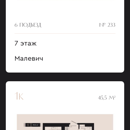
6 ПОДЪЕЗД
№ 233
7 этаж
Малевич
1к
45,5 М²