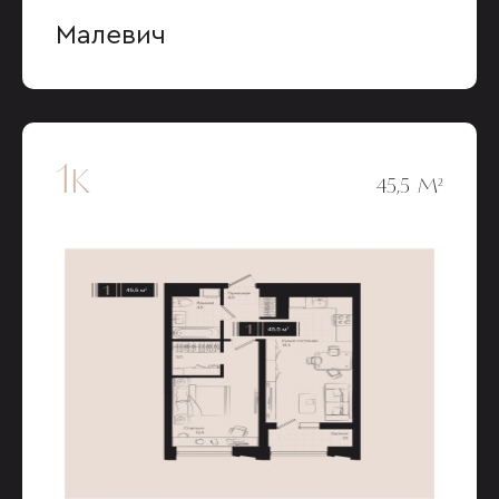
Малевич
1к
45,5 М²