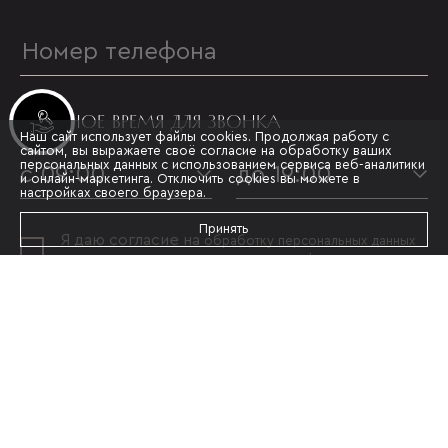
УДОБНОЕ ВРЕМЯ ДЛЯ ЗВОНКА
Инвестиционные лоты
Наш сайт использует файлы cookies. Продолжая работу с
сайтом, вы выражаете своё согласие на обработку ваших
персональных данных с использованием сервиса веб-аналитики
с 09:00
до 19:00
и онлайн-маркетинга. Отключить cookies вы можете в
настройках своего браузера.
Принять
Я даю согласие на
обработку персональных данных
и принимаю условия
политики конфиденциальности
ОТПРАВИТЬ