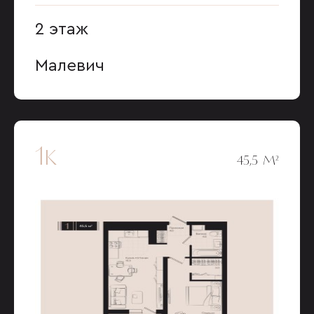
2 этаж
Малевич
1к
45,5 М²