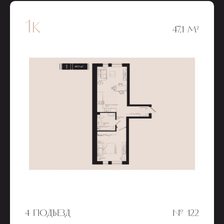
1к
47,1 М²
4 ПОДЪЕЗД
№ 122