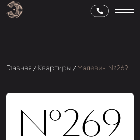
Главная
Квартиры
Малевич №269
/
/
№269