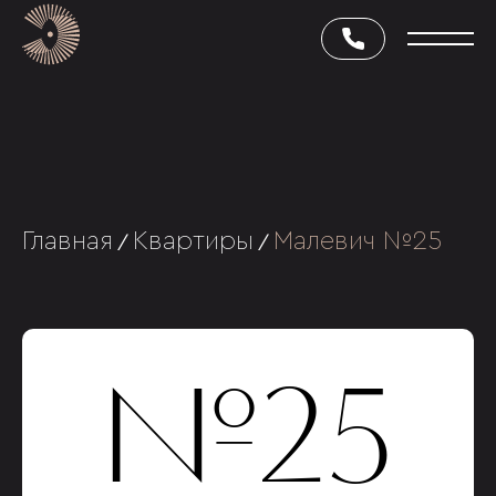
Главная
Квартиры
Малевич №25
/
/
№25