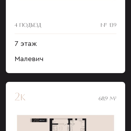
4 ПОДЪЕЗД
№ 139
7 этаж
Малевич
2к
68,9 М²