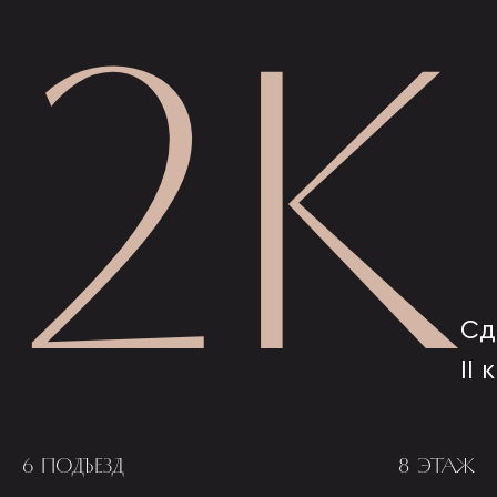
2К
Сд
II 
6 ПОДЪЕЗД
8 ЭТАЖ