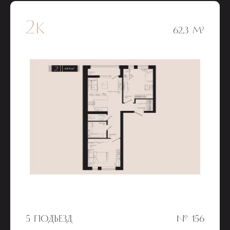
2к
62,3 М²
5 ПОДЪЕЗД
№ 156