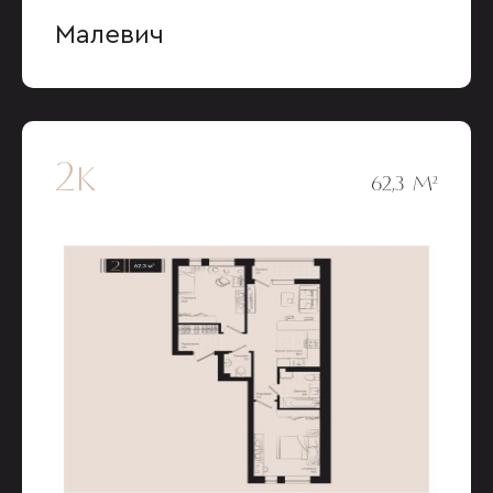
Малевич
2к
62,3 М²