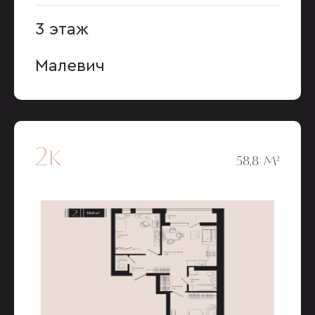
3 этаж
Малевич
2к
58,8 М²