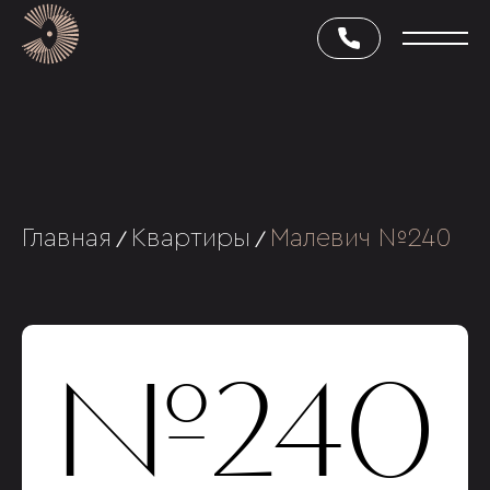
Главная
Квартиры
Малевич №240
/
/
№240