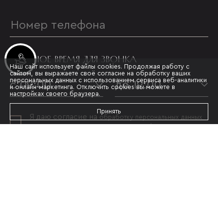
УДОБНОЕ ВРЕМЯ ДЛЯ ЗВОНКА
Инвестиционные лоты
Наш сайт использует файлы cookies. Продолжая работу с
сайтом, вы выражаете своё согласие на обработку ваших
персональных данных с использованием сервиса веб-аналитики
с 09:00
до 19:00
и онлайн-маркетинга. Отключить cookies вы можете в
настройках своего браузера.
Принять
Я даю согласие на
обработку персональных данных
и принимаю условия
политики конфиденциальности
ОТПРАВИТЬ