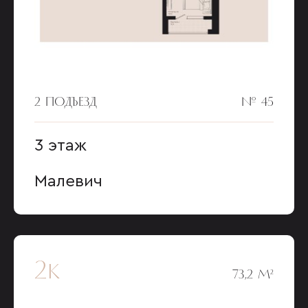
2 ПОДЪЕЗД
№ 45
3 этаж
Малевич
2к
73,2 М²