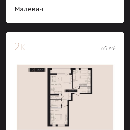
Малевич
2к
65 М²