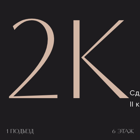
2К
Сд
II 
1 ПОДЪЕЗД
6 ЭТАЖ