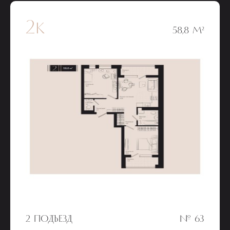
2к
58,8 М²
2 ПОДЪЕЗД
№ 63