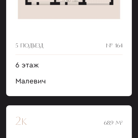
5 ПОДЪЕЗД
№ 164
6 этаж
Малевич
2к
68,9 М²