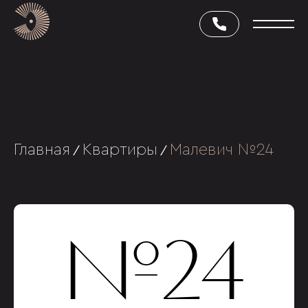
Главная
Квартиры
Малевич №24
/
/
№24