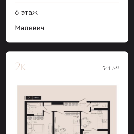
6 этаж
Малевич
2к
54,1 М²