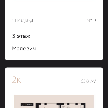
1 ПОДЪЕЗД
№ 9
3 этаж
Малевич
2к
53,8 М²