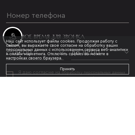
УДОБНОЕ ВРЕМЯ ДЛЯ ЗВОНКА
Инвестиционные лоты
Наш сайт использует файлы cookies. Продолжая работу с
сайтом, вы выражаете своё согласие на обработку ваших
персональных данных с использованием сервиса веб-аналитики
с 09:00
до 19:00
и онлайн-маркетинга. Отключить cookies вы можете в
настройках своего браузера.
Принять
Я даю согласие на
обработку персональных данных
и принимаю условия
политики конфиденциальности
ОТПРАВИТЬ