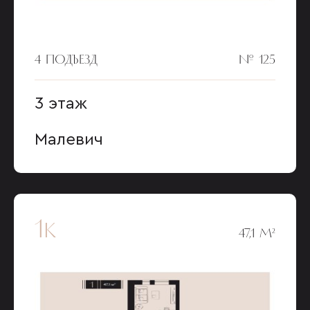
4 ПОДЪЕЗД
№ 125
3 этаж
Малевич
1к
47,1 М²