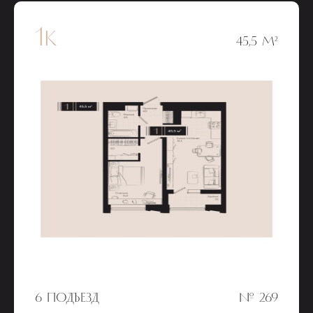
1к
45,5 М²
6 ПОДЪЕЗД
№ 269