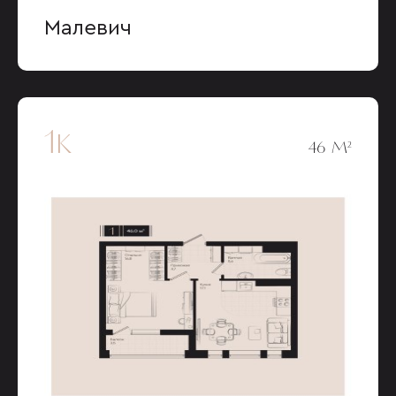
Малевич
1к
46 М²