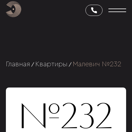
Главная
Квартиры
Малевич №232
/
/
№232