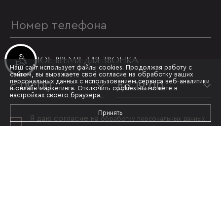
УДОБНОЕ ВРЕМЯ ДЛЯ ЗВОНКА
Инвестиционные лоты
Наш сайт использует файлы cookies. Продолжая работу с
сайтом, вы выражаете своё согласие на обработку ваших
персональных данных с использованием сервиса веб-аналитики
с 09:00
до 19:00
и онлайн-маркетинга. Отключить cookies вы можете в
настройках своего браузера.
Принять
Я даю согласие на
обработку персональных данных
и принимаю условия
политики конфиденциальности
ОТПРАВИТЬ